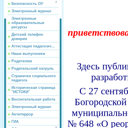
Безопасность ОУ
Электронный журнал
Электронные
образовательные
ресурсы
приветствова
Детский телефон
доверия
Аттестация педагогич...
Наши выпускники
Родителям
Здесь публи
Родительский патруль
разработ
Страничка социального
педагога
Историческая страница
С 27 сентя
"ИСТОКИ"
Богородской
Воспитательная работа
Электронный журнал
муниципально
Антитеррор
№ 648 «О реор
ГИА